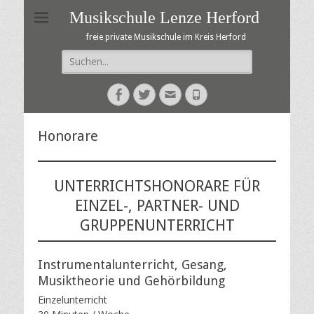
Musikschule Lenze Herford
freie private Musikschule im Kreis Herford
Suche
nach:
Facebook
Twitter
E-
Telefon
Mail
Honorare
UNTERRICHTSHONORARE FÜR
EINZEL-, PARTNER- UND
GRUPPENUNTERRICHT
Instrumentalunterricht, Gesang,
Musiktheorie und Gehörbildung
Einzelunterricht