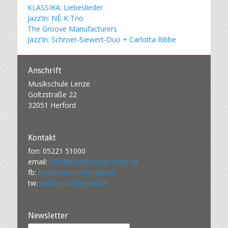
KLASSIKA: Liebeslieder
Jazz’In: NÈ-K Trio
The Groove Manufacturers
Jazz’In: Schroer-Siewert-Duo + Carlotta Ribbe
Anschrift
Musikschule Lenze
Goltzstraße 22
32051 Herford
Kontakt
fon: 05221 51000
email:
info@musikschule-lenze.de
fb:
facebook.com/mslenze
tw:
twitter.com/mslenze
Newsletter