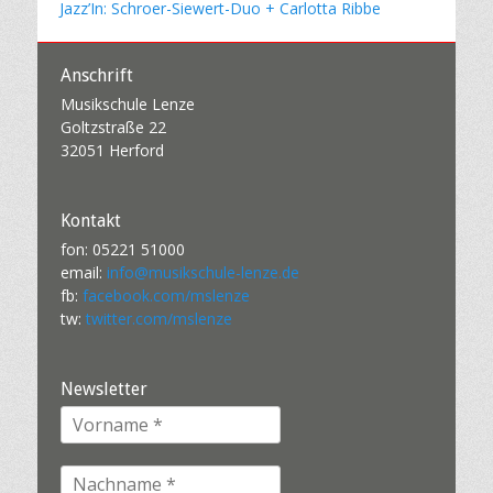
Jazz’In: Schroer-Siewert-Duo + Carlotta Ribbe
Anschrift
Musikschule Lenze
Goltzstraße 22
32051 Herford
Kontakt
fon: 05221 51000
email:
info@musikschule-lenze.de
fb:
facebook.com/mslenze
tw:
twitter.com/mslenze
Newsletter