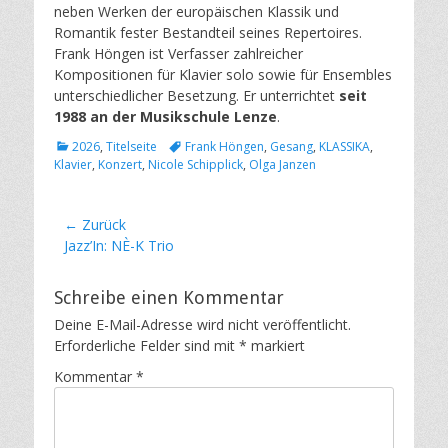
neben Werken der europäischen Klassik und
Romantik fester Bestandteil seines Repertoires.
Frank Höngen ist Verfasser zahlreicher
Kompositionen für Klavier solo sowie für Ensembles
unterschiedlicher Besetzung. Er unterrichtet
seit
1988 an der Musikschule Lenze
.
Kategorien
Schlagworte
2026
,
Titelseite
Frank Höngen
,
Gesang
,
KLASSIKA
,
Klavier
,
Konzert
,
Nicole Schipplick
,
Olga Janzen
Beitragsnavigation
← Zurück
Vorheriger
Jazz’In: NÈ-K Trio
Beitrag:
Schreibe einen Kommentar
Deine E-Mail-Adresse wird nicht veröffentlicht.
Erforderliche Felder sind mit
*
markiert
Kommentar
*