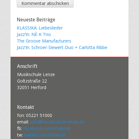
Neueste Beiträge
KLASSIKA: Liebeslieder
Jazz’In: NÈ-K Trio
The Groove Manufacturers
Jazz’In: Schroer-Siewert-Duo + Carlotta Ribbe
Anschrift
Musikschule Lenze
Goltzstraße 22
32051 Herford
Kontakt
fon: 05221 51000
email:
info@musikschule-lenze.de
fb:
facebook.com/mslenze
tw:
twitter.com/mslenze