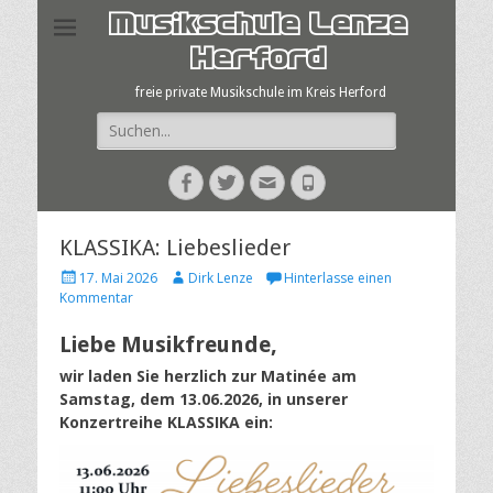
Musikschule Lenze
Herford
freie private Musikschule im Kreis Herford
Suche
nach:
Facebook
Twitter
E-
Telefon
Mail
KLASSIKA: Liebeslieder
Veröffentlicht
Autor
17. Mai 2026
Dirk Lenze
Hinterlasse einen
am
Kommentar
Liebe Musikfreunde,
wir laden Sie herzlich zur Matinée am
Samstag, dem 13.06.2026, in unserer
Konzertreihe KLASSIKA ein: