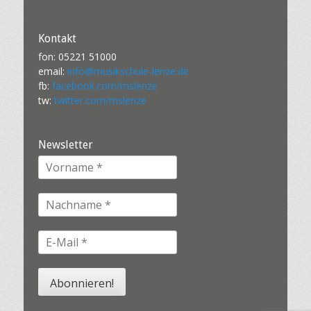
Kontakt
fon: 05221 51000
email:
info@musikschule-lenze.de
fb:
facebook.com/mslenze
tw:
twitter.com/mslenze
Newsletter