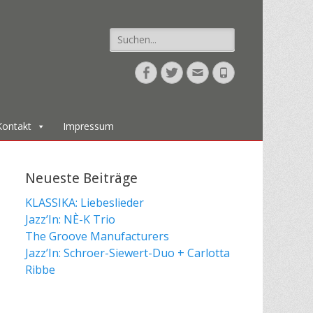
Suche
nach:
Facebook
Twitter
E-
Telefon
Mail
Kontakt
Impressum
Neueste Beiträge
KLASSIKA: Liebeslieder
Jazz’In: NÈ-K Trio
The Groove Manufacturers
Jazz’In: Schroer-Siewert-Duo + Carlotta
Ribbe