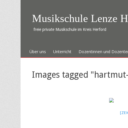
Musikschule Lenze H
freie private Musikschule im Kreis Herford
Zum
Primäres Menü
Über uns
Unterricht
Dozentinnen und Dozente
Inhalt
springen
Images tagged "hartmut
[ZE