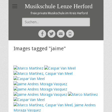
Musikschule Lenze Herford
freie private Musikschule im Kreis Herford
Suche
nach:
Facebook
Twitter
E-
Telefon
Mail
Images tagged "jaime"