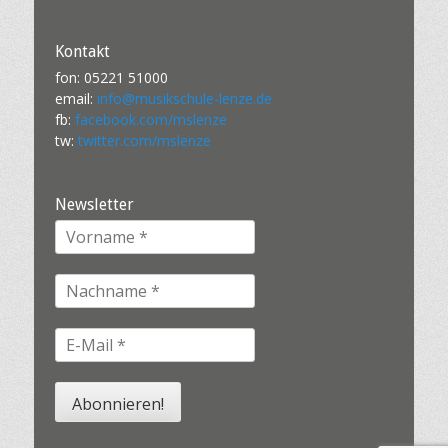
Kontakt
fon: 05221 51000
email:
info@musikschule-lenze.de
fb:
facebook.com/mslenze
tw:
twitter.com/mslenze
Newsletter