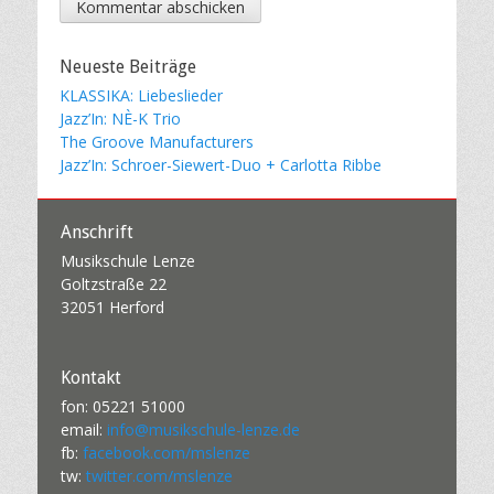
Neueste Beiträge
KLASSIKA: Liebeslieder
Jazz’In: NÈ-K Trio
The Groove Manufacturers
Jazz’In: Schroer-Siewert-Duo + Carlotta Ribbe
Anschrift
Musikschule Lenze
Goltzstraße 22
32051 Herford
Kontakt
fon: 05221 51000
email:
info@musikschule-lenze.de
fb:
facebook.com/mslenze
tw:
twitter.com/mslenze