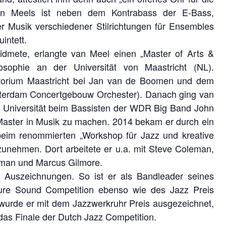
van Meels ist neben dem Kontrabass der E-Bass,
r Musik verschiedener Stilrichtungen für Ensembles
intett.
widmete, erlangte van Meel einen „Master of Arts &
sophie an der Universität von Maastricht (NL).
vatorium Maastricht bei Jan van de Boomen und dem
sterdam Concertgebouw Orchester). Danach ging van
 Universität beim Bassisten der WDR Big Band John
Master in Musik zu machen. 2014 bekam er durch ein
beim renommierten „Workshop für Jazz und kreative
zunehmen. Dort arbeitete er u.a. mit Steve Coleman,
rkman und Marcus Gilmore.
e Auszeichnungen. So ist er als Bandleader seines
uture Sound Competition ebenso wie des Jazz Preis
 wurde er mit dem Jazzwerkruhr Preis ausgezeichnet,
 das Finale der Dutch Jazz Competition.