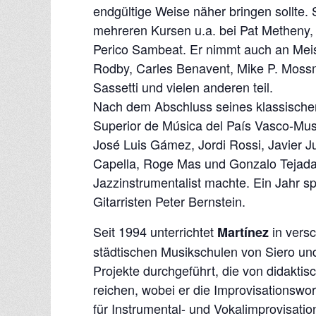
endgültige Weise näher bringen sollte. 
mehreren Kursen u.a. bei Pat Metheny
Perico Sambeat. Er nimmt auch an Meis
Rodby, Carles Benavent, Mike P. Mossm
Sassetti und vielen anderen teil.
Nach dem Abschluss seines klassischen
Superior de Música del País Vasco-Mus
José Luis Gámez, Jordi Rossi, Javier J
Capella, Roge Mas und Gonzalo Tejada 
Jazzinstrumentalist machte. Ein Jahr s
Gitarristen Peter Bernstein.
Seit 1994 unterrichtet
in versc
Martínez
städtischen Musikschulen von Siero und
Projekte durchgeführt, die von didakti
reichen, wobei er die Improvisationswo
für Instrumental- und Vokalimprovisati