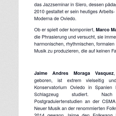
das Jazzseminar in Siero, dessen pädago
2010 gestaltet er sein heutiges Arbeit
Moderna de Oviedo.
Ob er spielt oder komponiert,
Marco Ma
die Phrasierung und versucht, sie immer
harmonischen, rhythmischen, formalen S
Musik zu produzieren, die auf keinen Fal
Jaime Andres Moraga Vasquez
geboren, ist extrem vielseitig 
Konservatorium Oviedo in Spanien k
Schlagzeug studiert. Nac
Postgraduiertenstudien an der CSMA 
Neuer Musik an der renommierten Folkw
2014 gewann Jaime den Folkwang P