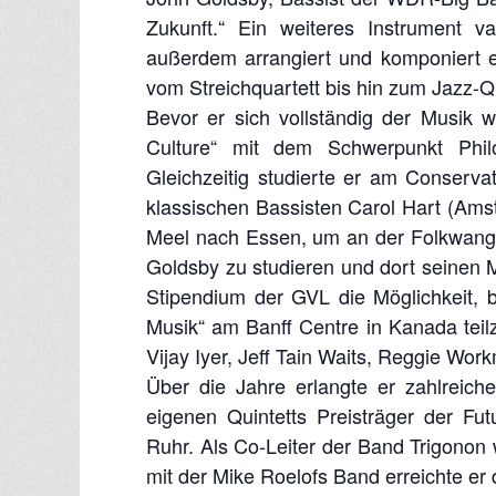
Zukunft.“ Ein weiteres Instrument 
außerdem arrangiert und komponiert e
vom Streichquartett bis hin zum Jazz-Qu
Bevor er sich vollständig der Musik 
Culture“ mit dem Schwerpunkt Philo
Gleichzeitig studierte er am Conser
klassischen Bassisten Carol Hart (Am
Meel nach Essen, um an der Folkwang
Goldsby zu studieren und dort seinen 
Stipendium der GVL die Möglichkeit, 
Musik“ am Banff Centre in Kanada teil
Vijay Iyer, Jeff Tain Waits, Reggie Wo
Über die Jahre erlangte er zahlreich
eigenen Quintetts Preisträger der F
Ruhr. Als Co-Leiter der Band Trigonon
mit der Mike Roelofs Band erreichte er