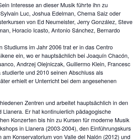
Sein Interesse an dieser Musik führte ihn zu
, Sylvain Luc, Joshua Edelman, Chema Saiz oder
terkursen von Ed Neumeister, Jerry González, Steve
an, Horacio Icasto, Antonio Sánchez, Bernardo
 Studiums im Jahr 2006 trat er in das Centro
ikene ein, wo er hauptsächlich bei Joaquín Chacón,
uanco, Andrzej Olejniczak, Guillermo Klein, Francesc
studierte und 2010 seinen Abschluss als
päter erhielt er Unterricht bei dem angesehenen
hiedenen Zentren und arbeitet hauptsächlich in den
 Llanera. Er hat kontinuierlich pädagogische
schen Konzerten bis hin zu Kursen für moderne Musik
rkshops in Llanera (2003-2004), den Einführungskurs
on am Konservatorium von Valle del Nalón (2012) und