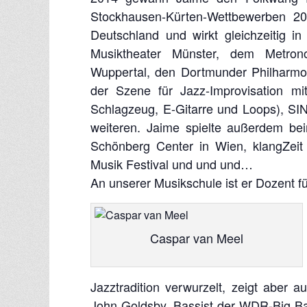
Stockhausen-Kürten-Wettbewerben 20
Deutschland und wirkt gleichzeitig 
Musiktheater Münster, dem Metron
Wuppertal, den Dortmunder Philharmo
der Szene für Jazz-Improvisation mi
Schlagzeug, E-Gitarre und Loops), SIN
weiteren. Jaime spielte außerdem be
Schönberg Center in Wien, klangZeit
Musik Festival und und und…
An unserer Musikschule ist er Dozent f
Caspar van Meel
Jazztradition verwurzelt, zeigt aber a
John Goldsby, Bassist der WDR-Big Band