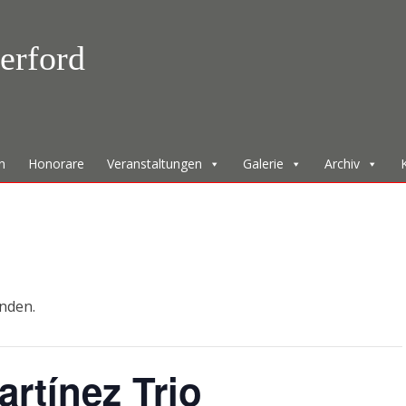
erford
n
Honorare
Veranstaltungen
Galerie
Archiv
unden.
artínez Trio