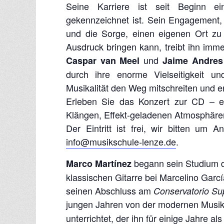
Seine Karriere ist seit Beginn ei
gekennzeichnet ist. Sein Engagement,
und die Sorge, einen eigenen Ort zu
Ausdruck bringen kann, treibt ihn imme
und
Caspar van Meel
Jaime Andres
durch ihre enorme Vielseitigkeit un
Musikalität den Weg mitschreiten und e
Erleben Sie das Konzert zur CD – ein
Klängen, Effekt-geladenen Atmosphären 
Der Eintritt ist frei, wir bitten u
info@musikschule-lenze.de
.
begann sein Studium 
Marco Martínez
klassischen Gitarre bei Marcelino Garc
seinen Abschluss am
Conservatorio Sup
jungen Jahren von der modernen Musi
unterrichtet, der ihn für einige Jahre a