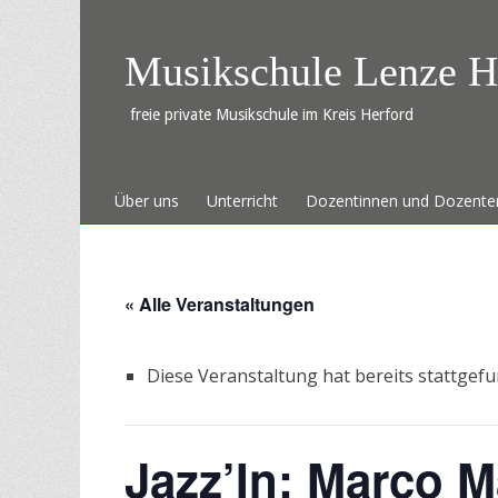
Musikschule Lenze H
freie private Musikschule im Kreis Herford
Zum
Primäres Menü
Über uns
Unterricht
Dozentinnen und Dozente
Inhalt
springen
« Alle Veranstaltungen
Diese Veranstaltung hat bereits stattgef
Jazz’In: Marco M