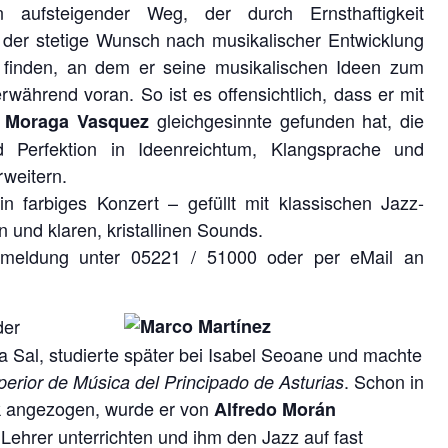
n aufsteigender Weg, der durch Ernsthaftigkeit
 der stetige Wunsch nach musikalischer Entwicklung
 finden, an dem er seine musikalischen Ideen zum
rwährend voran. So ist es offensichtlich, dass er mit
gleichgesinnte gefunden hat, die
 Moraga Vasquez
d Perfektion in Ideenreichtum, Klangsprache und
rweitern.
 farbiges Konzert – gefüllt mit klassischen Jazz-
und klaren, kristallinen Sounds.
m Anmeldung unter 05221 / 51000 oder per eMail an
der
ía Sal, studierte später bei Isabel Seoane und machte
. Schon in
erior de Música del Principado de Asturias
k angezogen, wurde er von
Alfredo Morán
ls Lehrer unterrichten und ihm den Jazz auf fast