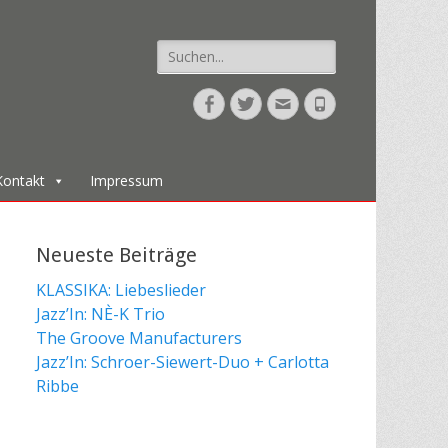
Suche
nach:
Facebook
Twitter
E-
Telefon
Mail
Kontakt
Impressum
Neueste Beiträge
KLASSIKA: Liebeslieder
Jazz’In: NÈ-K Trio
The Groove Manufacturers
Jazz’In: Schroer-Siewert-Duo + Carlotta
Ribbe