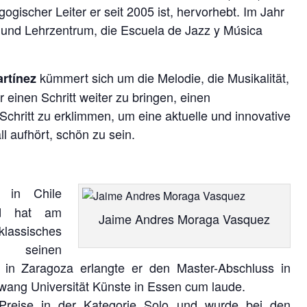
gischer Leiter er seit 2005 ist, hervorhebt. Im Jahr
s- und Lehrzentrum, die Escuela de Jazz y Música
kümmert sich um die Melodie, die Musikalität,
rtínez
 einen Schritt weiter zu bringen, einen
chritt zu erklimmen, um eine aktuelle und innovative
l aufhört, schön zu sein.
, in Chile
und hat am
Jaime Andres Moraga Vasquez
lassisches
h seinen
in Zaragoza erlangte er den Master-Abschluss in
ang Universität Künste in Essen cum laude.
reise in der Kategorie Solo und wurde bei den