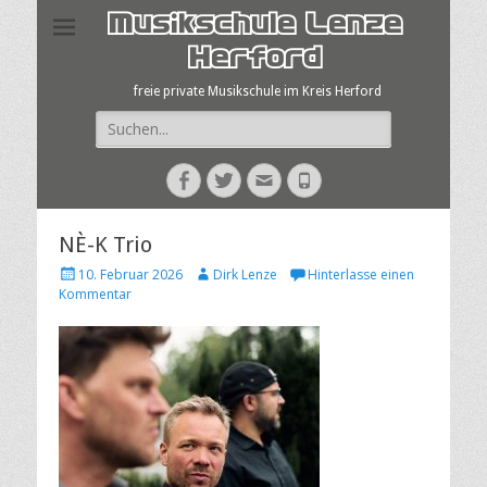
Musikschule Lenze
Herford
freie private Musikschule im Kreis Herford
Suche
nach:
Facebook
Twitter
E-
Telefon
Mail
NÈ-K Trio
Veröffentlicht
Autor
10. Februar 2026
Dirk Lenze
Hinterlasse einen
am
Kommentar