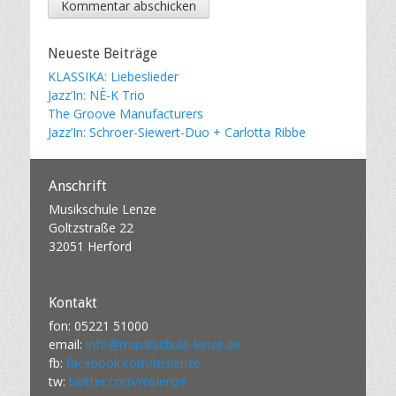
Neueste Beiträge
KLASSIKA: Liebeslieder
Jazz’In: NÈ-K Trio
The Groove Manufacturers
Jazz’In: Schroer-Siewert-Duo + Carlotta Ribbe
Anschrift
Musikschule Lenze
Goltzstraße 22
32051 Herford
Kontakt
fon: 05221 51000
email:
info@musikschule-lenze.de
fb:
facebook.com/mslenze
tw:
twitter.com/mslenze