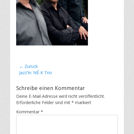
Beitragsnavigation
← Zurück
Vorheriger
Jazz’In: NÉ-K Trio
Beitrag:
Schreibe einen Kommentar
Deine E-Mail-Adresse wird nicht veröffentlicht.
Erforderliche Felder sind mit
*
markiert
Kommentar
*