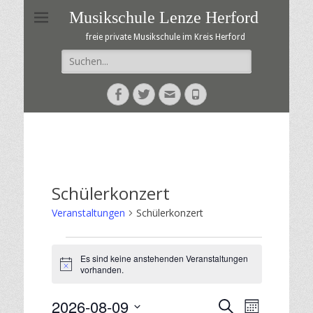
Musikschule Lenze Herford
freie private Musikschule im Kreis Herford
Suche
nach:
Facebook
Twitter
E-
Telefon
Mail
Schülerkonzert
Veranstaltungen
Schülerkonzert
Veranstaltungen
Es sind keine anstehenden Veranstaltungen
H
vorhanden.
i
n
2026-08-09
w
V
V
S