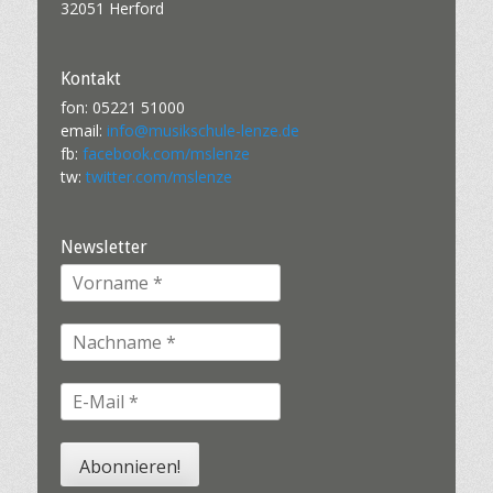
v
32051 Herford
i
g
Kontakt
a
fon: 05221 51000
t
email:
info@musikschule-lenze.de
i
fb:
facebook.com/mslenze
o
tw:
twitter.com/mslenze
n
Newsletter