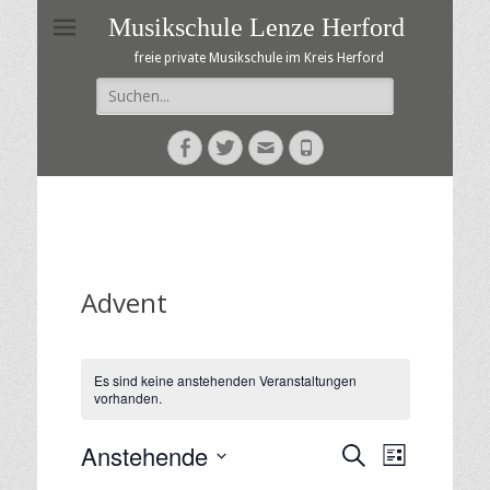
Musikschule Lenze Herford
freie private Musikschule im Kreis Herford
Suche
nach:
Facebook
Twitter
E-
Telefon
Mail
Advent
Es sind keine anstehenden Veranstaltungen
vorhanden.
Anstehende
V
V
S
L
e
u
e
D