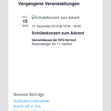
i
r
Vergangene Veranstaltungen
c
a
r
s
h
a
t
a
t
e
n
u
e
n
DEZ.
m
s
15
s
w
t
2018
15. Dezember 2018 @ 16:30
-
18:00
t
ä
a
Schülerkonzert zum Advent
h
a
l
Gemeindesaal der EFG Herford
l
t
l
Ravensberger Str. 11, Herford
e
u
t
n
n
u
.
g
n
A
g
n
e
s
n
i
S
c
h
u
Neueste Beiträge
t
c
KLASSIKA: Liebeslieder
e
Jazz’In: NÈ-K Trio
h
n