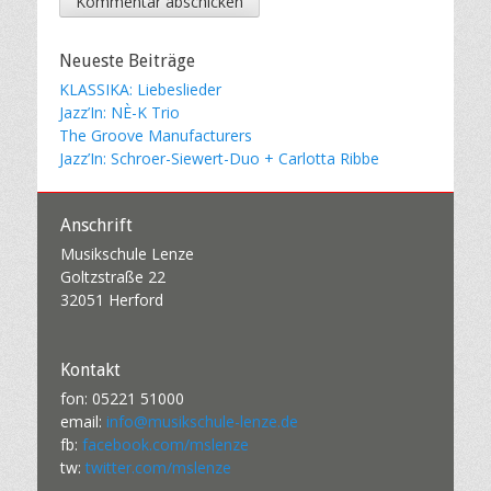
Neueste Beiträge
KLASSIKA: Liebeslieder
Jazz’In: NÈ-K Trio
The Groove Manufacturers
Jazz’In: Schroer-Siewert-Duo + Carlotta Ribbe
Anschrift
Musikschule Lenze
Goltzstraße 22
32051 Herford
Kontakt
fon: 05221 51000
email:
info@musikschule-lenze.de
fb:
facebook.com/mslenze
tw:
twitter.com/mslenze