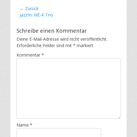
Beitragsnavigation
← Zurück
Vorheriger
Jazz’In: NÈ-K Trio
Beitrag:
Schreibe einen Kommentar
Deine E-Mail-Adresse wird nicht veröffentlicht.
Erforderliche Felder sind mit
*
markiert
Kommentar
*
Name
*