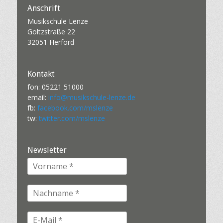
Anschrift
Musikschule Lenze
Goltzstraße 22
32051 Herford
Kontakt
fon: 05221 51000
email:
info@musikschule-lenze.de
fb:
facebook.com/mslenze
tw:
twitter.com/mslenze
Newsletter