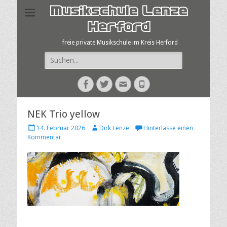
Musikschule Lenze
Herford
freie private Musikschule im Kreis Herford
Suche
nach:
Facebook
Twitter
E-
Telefon
Mail
NEK Trio yellow
Veröffentlicht
Autor
14. Februar 2026
Dirk Lenze
Hinterlasse einen
am
Kommentar