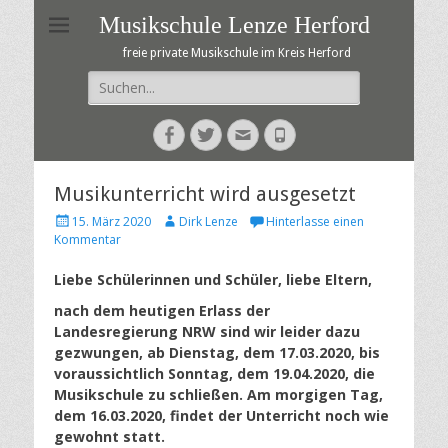
Musikschule Lenze Herford
freie private Musikschule im Kreis Herford
Suche
nach:
Facebook
Twitter
E-
Telefon
Mail
Musikunterricht wird ausgesetzt
Veröffentlicht
Autor
15. März 2020
Dirk Lenze
Hinterlasse einen
am
Kommentar
Liebe Schülerinnen und Schüler, liebe Eltern,
nach dem heutigen Erlass der
Landesregierung NRW sind wir leider dazu
gezwungen,
ab Dienstag, dem 17.03.2020, bis
voraussichtlich Sonntag, dem 19.04.2020, die
Musikschule zu schließen. Am morgigen Tag,
dem 16.03.2020, findet der Unterricht
noch wie
gewohnt statt.