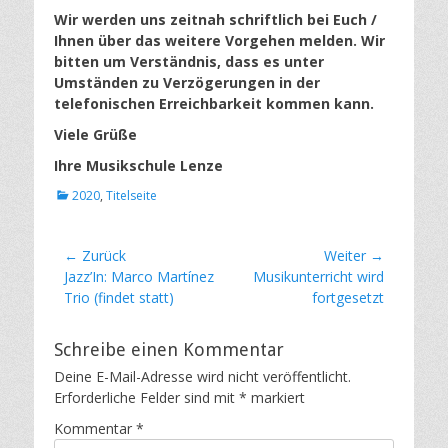
Wir werden uns zeitnah schriftlich bei Euch /
Ihnen über das weitere Vorgehen melden. Wir
bitten um Verständnis, dass es unter
Umständen zu Verzögerungen in der
telefonischen Erreichbarkeit kommen kann.
Viele Grüße
Ihre Musikschule Lenze
Kategorien
2020
,
Titelseite
Beitragsnavigation
← Zurück
Weiter →
Vorheriger
Nächster
Jazz’In: Marco Martínez
Musikunterricht wird
Beitrag:
Beitrag:
Trio (findet statt)
fortgesetzt
Schreibe einen Kommentar
Deine E-Mail-Adresse wird nicht veröffentlicht.
Erforderliche Felder sind mit
*
markiert
Kommentar
*