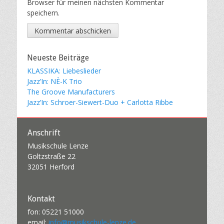
Browser für meinen nächsten Kommentar
speichern.
Neueste Beiträge
KLASSIKA: Liebeslieder
Jazz’In: NÈ-K Trio
The Groove Manufacturers
Jazz’In: Schroer-Siewert-Duo + Carlotta Ribbe
Anschrift
Musikschule Lenze
Goltzstraße 22
32051 Herford
Kontakt
fon: 05221 51000
email:
info@musikschule-lenze.de