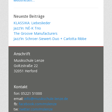
weiterlesen…
Neueste Beiträge
KLASSIKA: Liebeslieder
Jazz’In: NÈ-K Trio
The Groove Manufacturers
Jazz’In: Schroer-Siewert-Duo + Carlotta Ribbe
Anschrift
Musikschule Lenze
Goltzstraße 22
32051 Herford
Kontakt
fon: 05221 51000
email:
info@musikschule-lenze.de
fb:
facebook.com/mslenze
tw:
twitter.com/mslenze