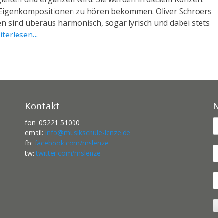
 Eigenkompositionen zu hören bekommen. Oliver Schroers
 sind überaus harmonisch, sogar lyrisch und dabei stets
iterlesen…
Kontakt
N
fon: 05221 51000
email:
info@musikschule-lenze.de
fb:
facebook.com/mslenze
tw:
twitter.com/mslenze