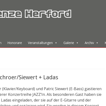
enze Herford
n
Honorare
Veranstaltungen
Galerie
Archiv
Schroer/Siewert + Ladas
r (Klavier/Keyboard) und Patric Siewert (E-Bass) gastieren
erer Konzertreihe JAZZ’In. Als besonderen Gast haben sie
adas eingeladen, der sie auf der E-Gitarre und der
leiten und ergänzen wird. Sie werden in diesem Konzert