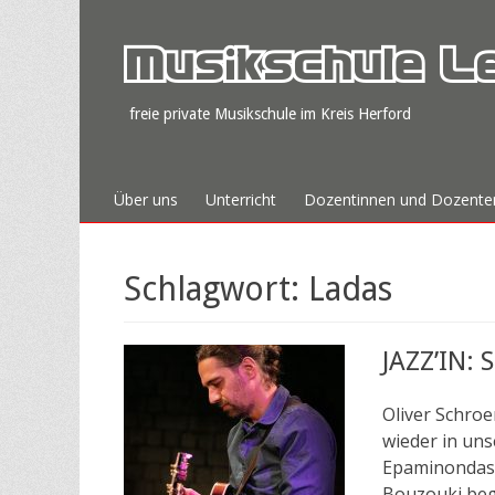
Musikschule L
freie private Musikschule im Kreis Herford
Zum
Primäres Menü
Über uns
Unterricht
Dozentinnen und Dozente
Inhalt
springen
Schlagwort:
Ladas
JAZZ’IN: 
Oliver Schroe
wieder in uns
Epaminondas L
Bouzouki beg