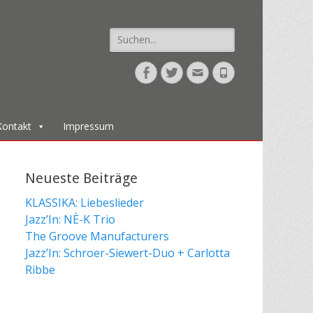
Suche
nach:
Facebook
Twitter
E-
Telefon
Mail
Kontakt
Impressum
Neueste Beiträge
KLASSIKA: Liebeslieder
Jazz’In: NÈ-K Trio
The Groove Manufacturers
Jazz’In: Schroer-Siewert-Duo + Carlotta
Ribbe