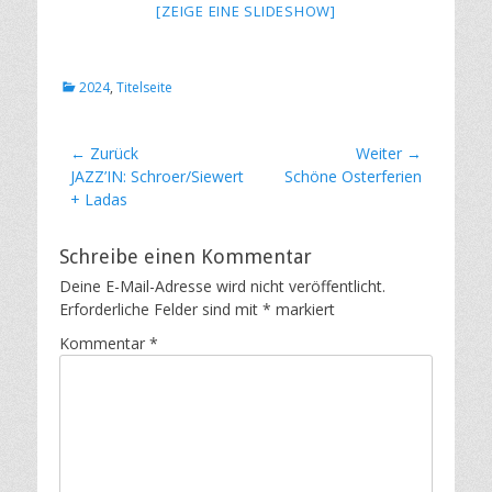
[ZEIGE EINE SLIDESHOW]
Kategorien
2024
,
Titelseite
Beitragsnavigation
← Zurück
Weiter →
Vorheriger
Nächster
JAZZ’IN: Schroer/Siewert
Schöne Osterferien
Beitrag:
Beitrag:
+ Ladas
Schreibe einen Kommentar
Deine E-Mail-Adresse wird nicht veröffentlicht.
Erforderliche Felder sind mit
*
markiert
Kommentar
*