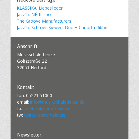
KLASSIKA: Liebeslieder
Jazz’In: NÈ-K Trio
The Groove Manufacturers
Jazz’In: Schroer-Siewert-Duo + Carlotta Ribbe
Anschrift
Musikschule Lenze
Goltzstraße 22
32051 Herford
Kontakt
fon: 05221 51000
email:
info@musikschule-lenze.de
fb:
facebook.com/mslenze
tw:
twitter.com/mslenze
Newsletter