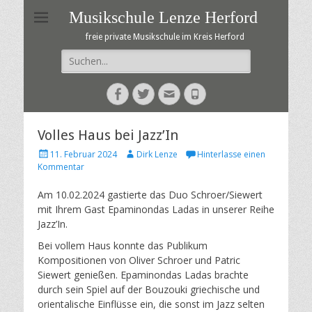
Musikschule Lenze Herford
freie private Musikschule im Kreis Herford
Suche
nach:
Facebook
Twitter
E-
Telefon
Mail
Volles Haus bei Jazz’In
Veröffentlicht
Autor
11. Februar 2024
Dirk Lenze
Hinterlasse einen
am
Kommentar
Am 10.02.2024 gastierte das Duo Schroer/Siewert
mit Ihrem Gast Epaminondas Ladas in unserer Reihe
Jazz’In.
Bei vollem Haus konnte das Publikum
Kompositionen von Oliver Schroer und Patric
Siewert genießen. Epaminondas Ladas brachte
durch sein Spiel auf der Bouzouki griechische und
orientalische Einflüsse ein, die sonst im Jazz selten