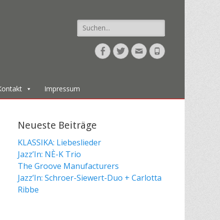
Suche
nach:
Facebook
Twitter
E-
Telefon
Mail
Kontakt
Impressum
Neueste Beiträge
KLASSIKA: Liebeslieder
Jazz’In: NÈ-K Trio
The Groove Manufacturers
Jazz’In: Schroer-Siewert-Duo + Carlotta
Ribbe