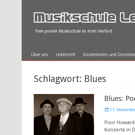
Musikschule L
freie private Musikschule im Kreis Herford
Zum
Primäres Menü
Über uns
Unterricht
Dozentinnen und Dozente
Inhalt
springen
Schlagwort:
Blues
Blues: Po
Veröffentlicht
17. Novembe
am
Poor Howard S
Konzerte in D