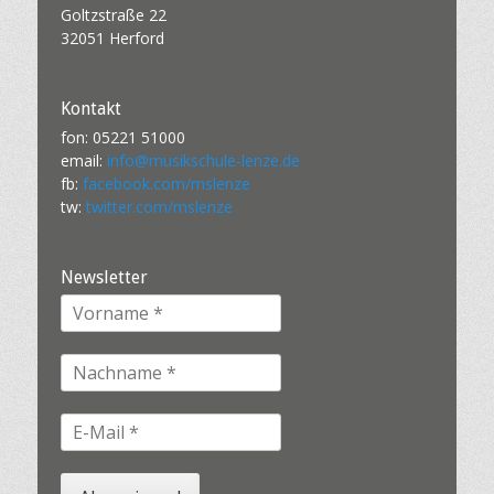
Goltzstraße 22
32051 Herford
Kontakt
fon: 05221 51000
email:
info@musikschule-lenze.de
fb:
facebook.com/mslenze
tw:
twitter.com/mslenze
Newsletter