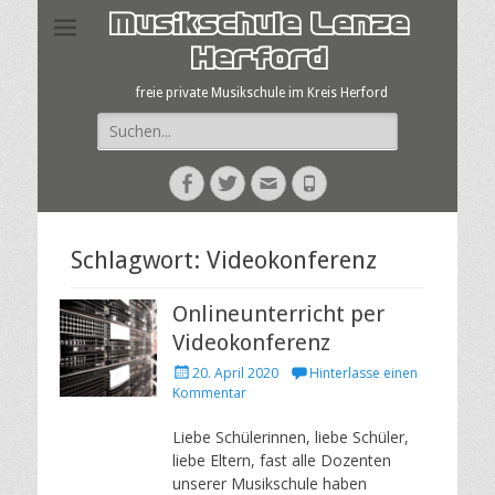
Musikschule Lenze
Herford
freie private Musikschule im Kreis Herford
Suche
nach:
Facebook
Twitter
E-
Telefon
Mail
Schlagwort:
Videokonferenz
Onlineunterricht per
Videokonferenz
Veröffentlicht
20. April 2020
Hinterlasse einen
am
Kommentar
Liebe Schülerinnen, liebe Schüler,
liebe Eltern, fast alle Dozenten
unserer Musikschule haben